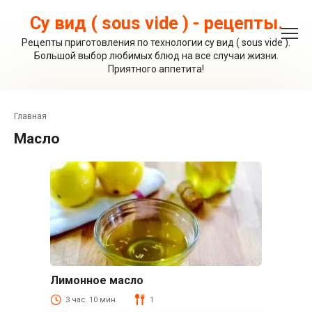
Перейти
к
Су вид ( sous vide ) - рецепты.
контенту
Рецепты приготовления по технологии су вид ( sous vide ).
Большой выбор любимых блюд на все случаи жизни.
Приятного аппетита!
Главная
масло
Лимонное масло
Соусы и приправы
3 час. 10 мин.
1