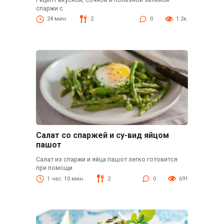
спаржи с
24 мин.
2
0
1.2к.
Салат со спаржей и су-вид яйцом
пашот
Салат из спаржи и яйца пашот легко готовится
при помощи
1 час. 10 мин.
2
0
691