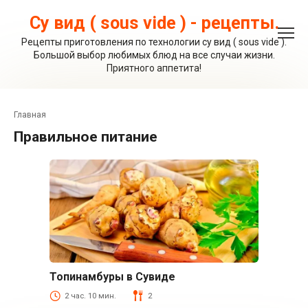
Перейти
к
Су вид ( sous vide ) - рецепты.
контенту
Рецепты приготовления по технологии су вид ( sous vide ).
Большой выбор любимых блюд на все случаи жизни.
Приятного аппетита!
Главная
правильное питание
Топинамбуры в Сувиде
Овощи
2 час. 10 мин.
2