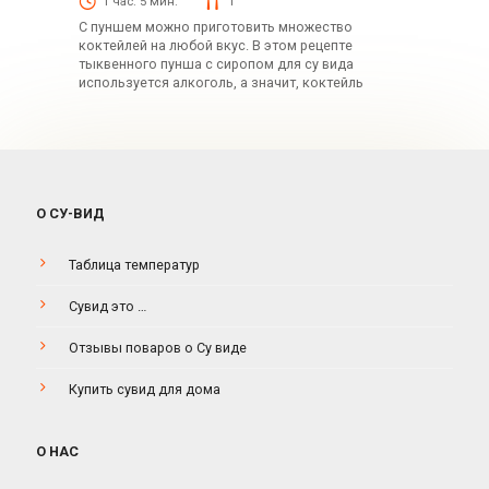
1 час. 5 мин.
1
С пуншем можно приготовить множество
коктейлей на любой вкус. В этом рецепте
тыквенного пунша с сиропом для су вида
используется алкоголь, а значит, коктейль
О СУ-ВИД
Таблица температур
Сувид это …
Отзывы поваров о Су виде
Купить сувид для дома
О НАС