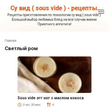
Перейти
к
Су вид ( sous vide ) - рецепты.
контенту
Рецепты приготовления по технологии су вид ( sous vide ).
Большой выбор любимых блюд на все случаи жизни.
Приятного аппетита!
Главная
светлый ром
Sous vide эгг ног с маслом кокоса
Коктейли и напитки
2 час. 20 мин.
4