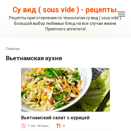
Перейти
к
Су вид ( sous vide ) - рецепты.
контенту
Рецепты приготовления по технологии су вид ( sous vide ).
Большой выбор любимых блюд на все случаи жизни.
Приятного аппетита!
Главная
вьетнамская кухня
Вьетнамский салат с курицей
Курица
1 час. 40 мин.
4