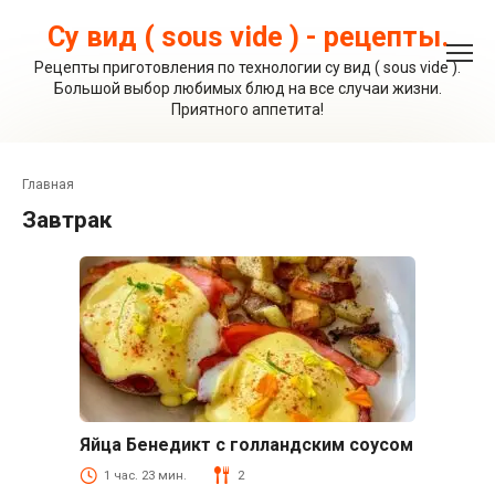
Перейти
к
Су вид ( sous vide ) - рецепты.
контенту
Рецепты приготовления по технологии су вид ( sous vide ).
Большой выбор любимых блюд на все случаи жизни.
Приятного аппетита!
Главная
завтрак
Яйца Бенедикт с голландским соусом
Блюда из яиц
1 час. 23 мин.
2