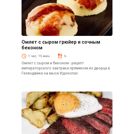
Омлет с сыром грюйер и сочным
Блюда из яиц
беконом
1 час. 15 мин.
6
Омлет с сыром и беконом - рецепт
императорского завтрака прямиком из дворца в
Геленджике на мысе Идокопас