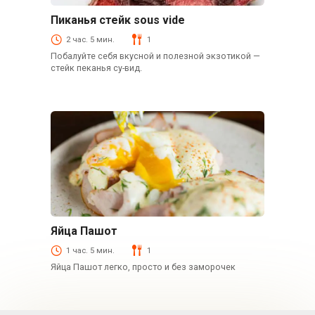
Пиканья стейк sous vide
Говядина
2 час. 5 мин.
1
Побалуйте себя вкусной и полезной экзотикой —
стейк пеканья су-вид.
Яйца Пашот
Блюда из яиц
1 час. 5 мин.
1
Яйца Пашот легко, просто и без заморочек