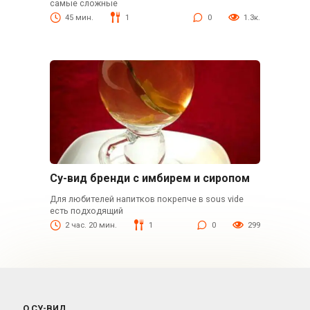
самые сложные
45 мин.
1
0
1.3к.
Су-вид бренди с имбирем и сиропом
Для любителей напитков покрепче в sous vide
есть подходящий
2 час. 20 мин.
1
0
299
О СУ-ВИД