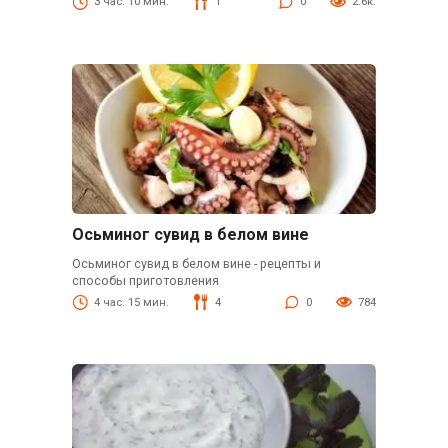
3 час. 10 мин.
1
0
2.6к.
Осьминог сувид в белом вине
Осьминог сувид в белом вине - рецепты и
способы приготовления
4 час. 15 мин.
4
0
784