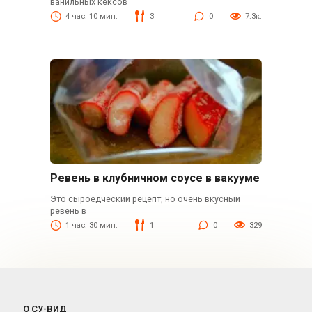
ванильных кексов
4 час. 10 мин.
3
0
7.3к.
Ревень в клубничном соусе в вакууме
Это сыроедческий рецепт, но очень вкусный
ревень в
1 час. 30 мин.
1
0
329
О СУ-ВИД