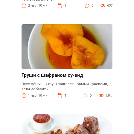
2 час. 10 мин.
1
0
637
Груши с шафраном су-вид
Вкус обычных груш заиграет новыми красками,
если добавить
1 час. 10 мин.
4
0
1.8к.