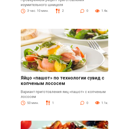
изумительного шницеля
3 час. 10 мин.
2
0
1.4к.
Яйцо «пашот» по технологии сувид с
копченым лососем
Вариант приготовления яиц «пашот» с копченым
лососем
50 мин.
1
0
1.1к.