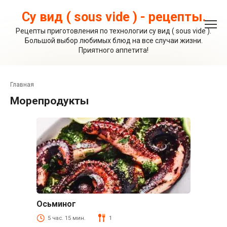
Перейти
к
Су вид ( sous vide ) - рецепты.
контенту
Рецепты приготовления по технологии су вид ( sous vide ).
Большой выбор любимых блюд на все случаи жизни.
Приятного аппетита!
Главная
морепродукты
Осьминог
Рыба и морепродукты
5 час. 15 мин.
1