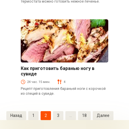
термостата можно готовить нежное печенье.
Как приготовить баранью ногу в
Баранина
сувиде
24 час. 15 мин.
4
Рецепт приготовления бараньей ноги с корочкой
из специй в сувиде.
Пагинация
Назад
1
2
3
…
18
Далее
записей