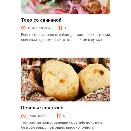
Тако со свининой
Закуски
12 час. 20 мин.
4
Рецепт мексиканского блюда - тако с пикантными
свиными щечками, приготовленными в сувиде.
Печенье sous vide
Выпечка
2 час. 15 мин.
5
Технология приготовления sous vide поистине
безгранична, с помощью высокоточного